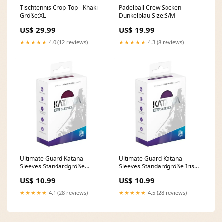
Tischtennis Crop-Top - Khaki
Padelball Crew Socken -
Größe:XL
Dunkelblau Size:S/M
US$ 29.99
US$ 19.99
★★★★★
4.0 (12 reviews)
★★★★★
4.3 (8 reviews)
Ultimate Guard Katana
Ultimate Guard Katana
Sleeves Standardgröße
Sleeves Standardgröße Iris
Radiant Plum (100) Tom
Bloom (100) Krampus
US$ 10.99
US$ 10.99
Clancy´s Rainbow Six
★★★★★
4.1 (28 reviews)
★★★★★
4.5 (28 reviews)