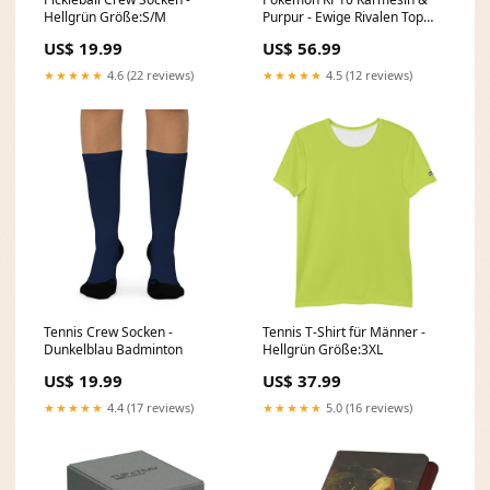
Hellgrün Größe:S/M
Purpur - Ewige Rivalen Top
Trainer Box *Deutsche
US$ 19.99
US$ 56.99
Version*
Ausgelistet10122024
★★★★★
4.6 (22 reviews)
★★★★★
4.5 (12 reviews)
Tennis Crew Socken -
Tennis T-Shirt für Männer -
Dunkelblau Badminton
Hellgrün Größe:3XL
US$ 19.99
US$ 37.99
★★★★★
4.4 (17 reviews)
★★★★★
5.0 (16 reviews)