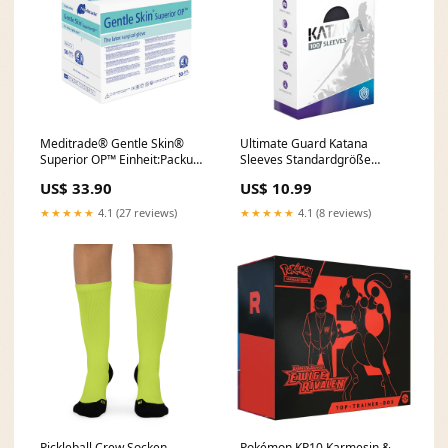
Meditrade® Gentle Skin®
Ultimate Guard Katana
Superior OP™ Einheit:Packung
Sleeves Standardgröße
( 50 Paar)
Obsidian Shard (100) Knight's
US$ 33.90
US$ 10.99
& Magic
★★★★★
4.1 (27 reviews)
★★★★★
4.1 (8 reviews)
Pickleball Crew Socken -
Pokémon KP10 Karmesin &