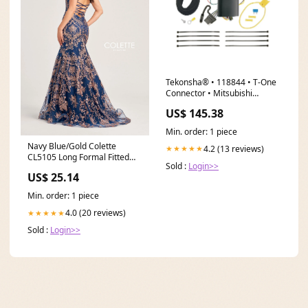
Tekonsha® • 118844 • T-One
Connector • Mitsubishi
Outlander Sport 20-21
US$ 145.38
synkro-clone-edmonton-rv
Min. order: 1 piece
Navy Blue/Gold Colette
4.2 (13 reviews)
★★★★★
CL5105 Long Formal Fitted
Sold :
Login>>
Prom Mermaid Dress for
US$ 25.14
Min. order: 1 piece
4.0 (20 reviews)
★★★★★
Sold :
Login>>