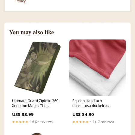
Policy
You may also like
Ultimate Guard Zipfolio 360
Squash Handtuch -
Xenoskin Magic: The
dunkelrosa dunkelrosa
Gathering "Bloomburrow" -
US$ 33.99
US$ 34.90
Season of Gathering Masters-
Sale
★★★★★
4.6 (24 reviews)
★★★★★
4.2 (17 reviews)