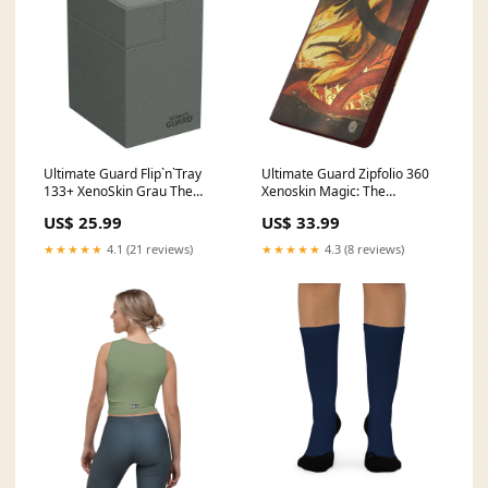
Ultimate Guard Flip`n`Tray
Ultimate Guard Zipfolio 360
133+ XenoSkin Grau The
Xenoskin Magic: The
Garden of Sinners
Gathering "Bloomburrow" -
US$ 25.99
US$ 33.99
Season of Loss Hot Toys
Marvel
★★★★★
4.1 (21 reviews)
★★★★★
4.3 (8 reviews)