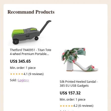
Recommand Products
Thetford TN40951 - Titan Tote
4-wheel Premium Portable
Waste Tank 27 gallons with
US$ 345.65
integrated Titan Sewer Hose
Camping & Outdoor
Min. order: 1 piece
4.1 (9 reviews)
★★★★★
Sold :
Login>>
Silk Printed Heeled Sandal -
385 EU USB Gadgets
US$ 157.32
Min. order: 1 piece
4.2 (6 reviews)
★★★★★